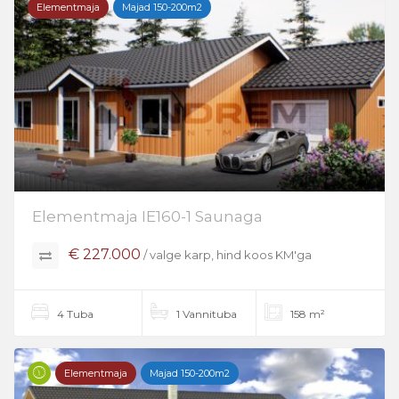
Elementmaja
Majad 150-200m2
Elementmaja IE160-1 Saunaga
€ 227.000
/ valge karp, hind koos KM'ga
4 Tuba
1 Vannituba
158 m²
Elementmaja
Majad 150-200m2