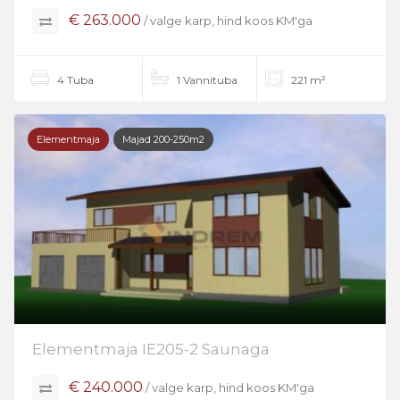
€ 263.000
/ valge karp, hind koos KM'ga
4 Tuba
1 Vannituba
221 m²
Elementmaja
Majad 200-250m2
Elementmaja IE205-2 Saunaga
€ 240.000
/ valge karp, hind koos KM'ga