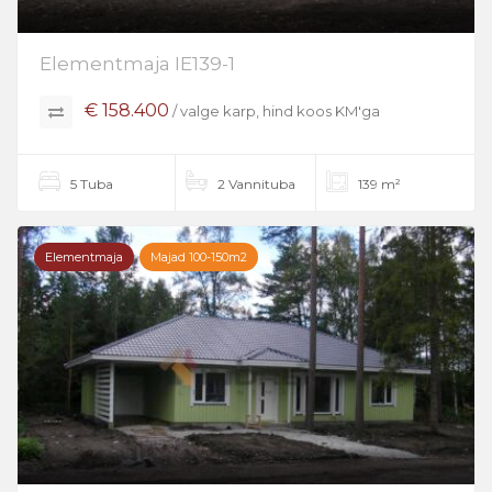
Elementmaja IE139-1
€ 158.400
/ valge karp, hind koos KM'ga
5 Tuba
2 Vannituba
139 m²
Elementmaja
Majad 100-150m2