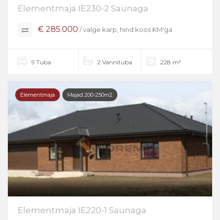
Elementmaja IE230-2 Saunaga
€ 285.000
/ valge karp, hind koos KM'ga
9 Tuba
2 Vannituba
228 m²
Elementmaja
Majad 200-250m2
Elementmaja IE220-1 Saunaga