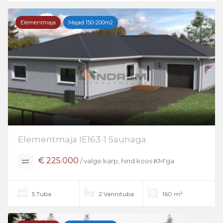
Elementmaja
Majad 150-200m2
Elementmaja IE163-1 Saunaga
€ 225.000
/ valge karp, hind koos KM'ga
5 Tuba
2 Vannituba
160 m²