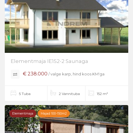
Elementmaja IE152-2 Saunaga
€ 238.000
/ valge karp, hind koos KM'ga
5 Tuba
2 Vannituba
152 m²
Elementmaja
Majad 100-150m2