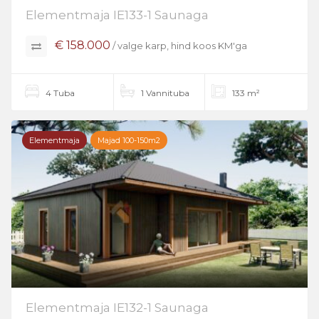
Elementmaja IE133-1 Saunaga
€ 158.000
/ valge karp, hind koos KM'ga
4 Tuba
1 Vannituba
133 m²
Elementmaja
Majad 100-150m2
Elementmaja IE132-1 Saunaga