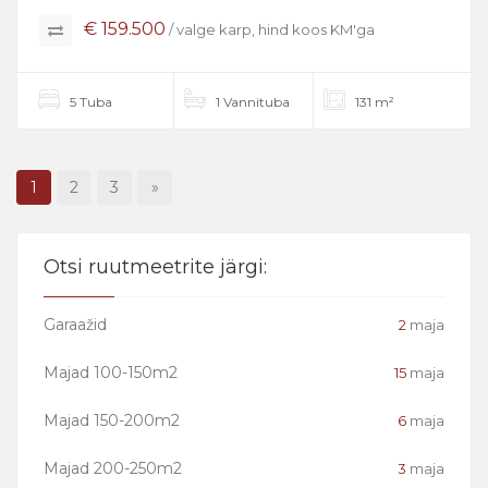
€ 159.500
/ valge karp, hind koos KM'ga
5 Tuba
1 Vannituba
131 m²
1
2
3
»
Otsi ruutmeetrite järgi:
Garaažid
2
maja
Majad 100-150m2
15
maja
Majad 150-200m2
6
maja
Majad 200-250m2
3
maja