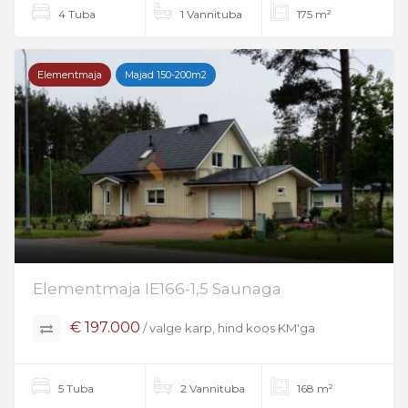
4 Tuba
1 Vannituba
175 m²
Elementmaja
Majad 150-200m2
Elementmaja IE166-1,5 Saunaga
€ 197.000
/ valge karp, hind koos KM'ga
5 Tuba
2 Vannituba
168 m²