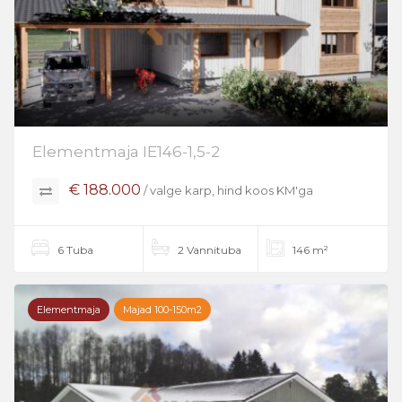
Elementmaja IE146-1,5-2
€ 188.000
/ valge karp, hind koos KM'ga
6 Tuba
2 Vannituba
146 m²
Elementmaja
Majad 100-150m2