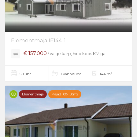
Elementmaja IE144-1
€ 157.000
/ valge karp, hind koos KM'ga
5 Tuba
1 Vannituba
144 m²
Elementmaja
Majad 100-150m2