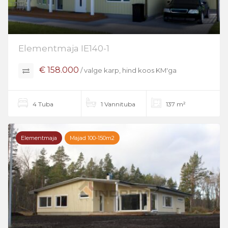
Elementmaja IE140-1
€ 158.000
/ valge karp, hind koos KM'ga
4 Tuba
1 Vannituba
137 m²
Elementmaja
Majad 100-150m2