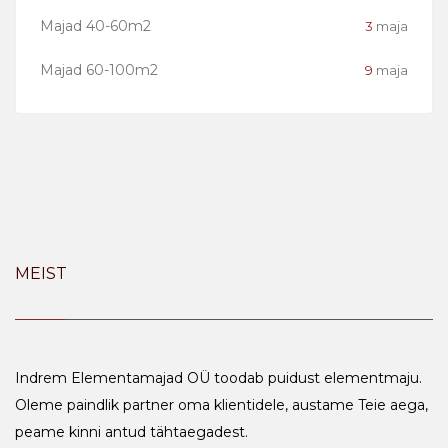
Majad 40-60m2
3
maja
Majad 60-100m2
9
maja
MEIST
Indrem Elementamajad OÜ toodab puidust elementmaju.
Oleme paindlik partner oma klientidele, austame Teie aega,
peame kinni antud tähtaegadest.