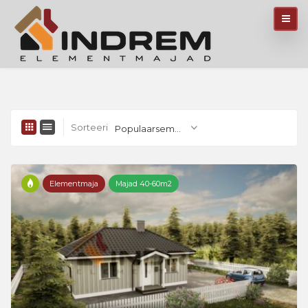
Sorteeri
Populaarsemad
Elementmaja
Majad 40-60m2