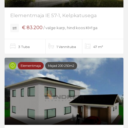
Elementmaja IE 57-1, Kelpkatusega
€ 83.200
/ valge karp, hind koos KM'ga
3 Tuba
1 Vannituba
47 m²
Elementmaja
Majad 200-250m2