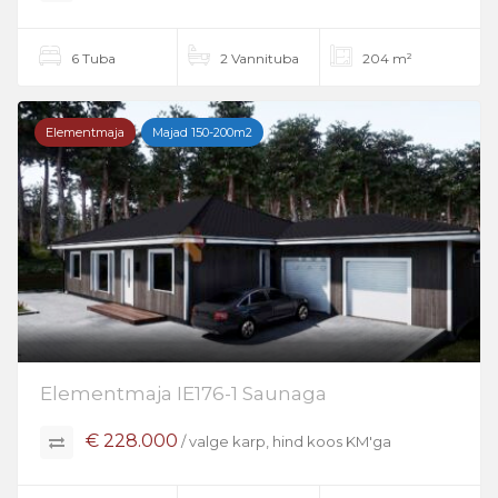
6 Tuba
2 Vannituba
204 m²
Elementmaja
Majad 150-200m2
Elementmaja IE176-1 Saunaga
€ 228.000
/ valge karp, hind koos KM'ga