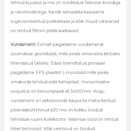
tehtud kuusest ja mis on töödeldud Teknose krundiga
ja värvitoodetega. Kande seinadeks kasutame
tugevsorteeritud puitkarkassi ja kõik muud vahesinad
on tehtud 95mm plekk-karkassist.
Vundament:
Esmalt paigaldame vundamendi
süvendisse geotekstiili, mille peale erinevates kihtides
tihendatud täiteliiv. Edasi tihendtatud pinnasel
paigaldame EPS plaadist L-moodulid mille peale
omakorda liimitud sokli katteplaat. Horisontaalne
soojustus on betoonplaadi all 3x100mm. Kogu
vundament on sektsioonide kaupa ka maha keritud
põrandaküttetorud ø20 mis on kokku toodud
tehnilisse ruumi kollektorini. Valamise tööd on tehtud
fiiber betoonist. Kõik veetorud on toodud