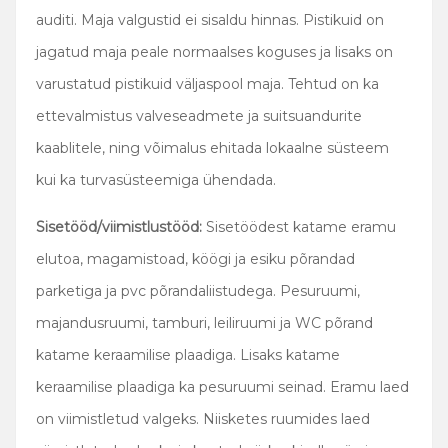
auditi. Maja valgustid ei sisaldu hinnas. Pistikuid on
jagatud maja peale normaalses koguses ja lisaks on
varustatud pistikuid väljaspool maja. Tehtud on ka
ettevalmistus valveseadmete ja suitsuandurite
kaablitele, ning võimalus ehitada lokaalne süsteem
kui ka turvasüsteemiga ühendada.
Sisetööd/viimistlustööd:
Sisetöödest katame eramu
elutoa, magamistoad, köögi ja esiku põrandad
parketiga ja pvc põrandaliistudega. Pesuruumi,
majandusruumi, tamburi, leiliruumi ja WC põrand
katame keraamilise plaadiga. Lisaks katame
keraamilise plaadiga ka pesuruumi seinad. Eramu laed
on viimistletud valgeks. Niisketes ruumides laed