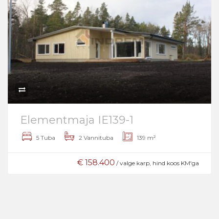
Elementmaja IE139-1
5 Tuba
2 Vannituba
139 m²
€ 158.400
/ valge karp, hind koos KM'ga