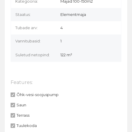
Kategooria:
Majad 100-150m2
Staatus:
Elementmaja
Tubade arv:
4
Vannitubasid:
1
Suletud netopind:
122 m²
Features:
Õhk-vesi-soojuspump
Saun
Terrass
Tuulekoda