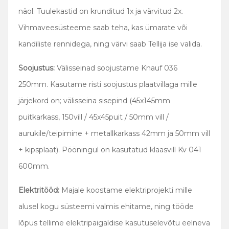
näol. Tuulekastid on krunditud 1x ja värvitud 2x.
Vihmaveesüsteeme saab teha, kas ümarate või
kandiliste rennidega, ning värvi saab Tellija ise valida.
Soojustus:
Välisseinad soojustame Knauf 036
250mm. Kasutame risti soojustus plaatvillaga mille
järjekord on; välisseina sisepind (45x145mm
puitkarkass, 150vill / 45x45puit / 50mm vill /
aurukile/teipimine + metallkarkass 42mm ja 50mm vill
+ kipsplaat). Pööningul on kasutatud klaasvill Kv 041
600mm.
Elektritööd:
Majale koostame elektriprojekti mille
alusel kogu süsteemi valmis ehitame, ning tööde
lõpus tellime elektripaigaldise kasutuselevõtu eelneva