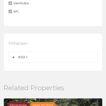
Vannituba
WC
Põhiplaan:
IE122-1
Related Properties
Elementmaja
Majad 100-150m2