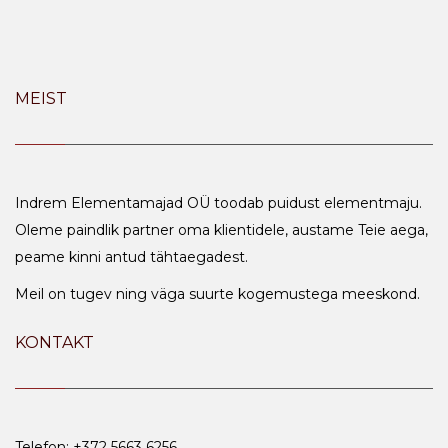
MEIST
Indrem Elementamajad OÜ toodab puidust elementmaju.
Oleme paindlik partner oma klientidele, austame Teie aega,
peame kinni antud tähtaegadest.
Meil on tugev ning väga suurte kogemustega meeskond.
KONTAKT
Telefon: +372 5663 6256