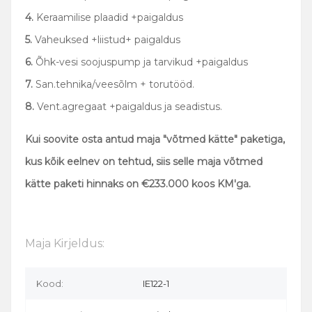
4.
Keraamilise plaadid +paigaldus
5.
Vaheuksed +liistud+ paigaldus
6.
Õhk-vesi soojuspump ja tarvikud +paigaldus
7.
San.tehnika/veesõlm + torutööd.
8.
Vent.agregaat +paigaldus ja seadistus.
Kui soovite osta antud maja "võtmed kätte" paketiga,
kus kõik eelnev on tehtud, siis selle maja võtmed
kätte paketi hinnaks on
€233.000 koos KM'ga.
Maja Kirjeldus:
Kood:
IE122-1