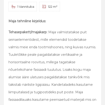
1 Vannituba
122 m²
Maja tehniline kirjeldus:
Tehasepakett/majakarp:
Maja valmistatakse puit
seinaelementidest, mille elemendid toodetakse
valmis meie enda tootmishoones, ning kuivas ruumis.
Tuuletõkke peale paigaldatakse vertikaalne ja
horisontaalne roovitus, millega tagatakse
nõuetekohane fassaadi tuulutus. Lisaks kogu maja
alumise ääre ulatuses paigaldatakse tsinkvõrk mis
takistab näriliste ligipääsu. Kandetaladeks kasutame
liimpuitalasid ja tugipostideks puit poste. Maja
fassaadilauaks kasutame peensaetud materjali mis on