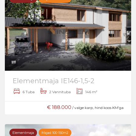
Elementmaja IE146-1,5-2
6 Tuba
2 Vannituba
146 m²
€ 188.000
/ valge karp, hind koos KM'ga
Elementmaja
Majad 100-150m2