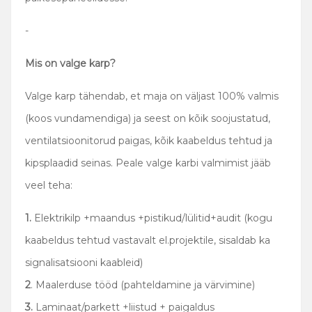
-
Mis on valge karp?
Valge karp tähendab, et maja on väljast 100% valmis
(koos vundamendiga) ja seest on kõik soojustatud,
ventilatsioonitorud paigas, kõik kaabeldus tehtud ja
kipsplaadid seinas. Peale valge karbi valmimist jääb
veel teha:
1.
Elektrikilp +maandus +pistikud/lülitid+audit (kogu
kaabeldus tehtud vastavalt el.projektile, sisaldab ka
signalisatsiooni kaableid)
2
. Maalerduse tööd (pahteldamine ja värvimine)
3.
Laminaat/parkett +liistud + paigaldus