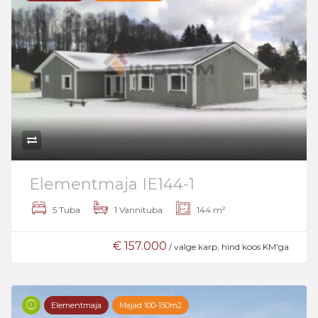
Elementmaja IE144-1
5 Tuba
1 Vannituba
144 m²
€ 157.000
/ valge karp, hind koos KM'ga
Elementmaja
Majad 100-150m2