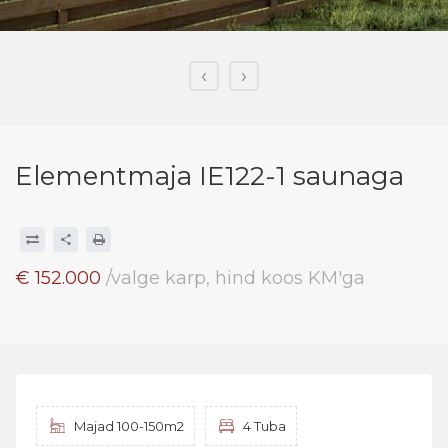
‹
›
Elementmaja IE122-1 saunaga
€ 152.000
/valge karp, hind koos KM'ga
Majad 100-150m2
4 Tuba