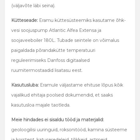
(väljavõte läbi seina).
Kütteseade:
Eramu küttesüsteemiks kasutame õhk-
vesi soojuspump Atlantic Alfea Extensa ja
soojaveeboiler 180L. Tubade seintele on võimalus
paigaldada põrandakütte temperatuuri
reguleerimiseks Danfoss digitaalsed
ruumitermostaadid lisatasu eest.
Kasutusluba:
Eramule väljastame ehituse lõpus kõik
vajalikud ehitaja poolsed dokumendid, et saaks
kasutusloa majale taotleda.
Meie hindades ei sisaldu tööd ja materjalid:
geoloogilisi uuringuid, roksonitööd, kamina süsteeme
ja korstent, katuseredeleid, tõkkeid, astmeid,