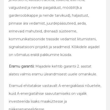
valgusteid ja nende paigaldust, mööblit(k.a
garderoobikappe ja nende tarvikuid), haljastust,
pinnase ära vedamist, juurdepääsuteed, aeda,
erinevaid mahuteid, drenaaži süsteeme,
kommunikatsioonide trasside vedamist liitumisteni,
signalisatsiooni projekti ja seadmeid. Kõikidele asjadel
on võimalus eraldi pakkumine küsida.
Eramu garantii:
Majadele kehtib garantii 2. aastat
alates valmis eramu üleandmisest uuele omanikule.
Eramud ehitatakse vastavalt A-energiaklassi nõuetele,
kuid A-energiatähise saavutamiseks on vajalik
investeerida lisaks maaküttesse ja
päikesepaneelidesse.