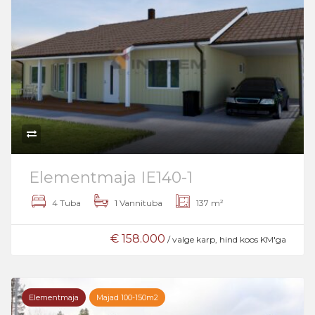
Elementmaja IE140-1
4 Tuba
1 Vannituba
137 m²
€ 158.000
/ valge karp, hind koos KM'ga
Elementmaja
Majad 100-150m2