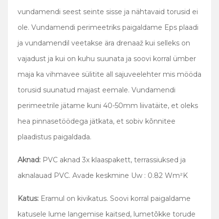
vundamendi seest seinte sisse ja nähtavaid torusid ei
ole. Vundamendi perimeetriks paigaldame Eps plaadi
ja vundamendil veetakse ära drenaaž kui selleks on
vajadust ja kui on kuhu suunata ja soovi korral ümber
maja ka vihmavee sülitite all sajuveelehter mis mööda
torusid suunatud majast eemale. Vundamendi
perimeetrile jätame kuni 40-50mm liivatäite, et oleks
hea pinnasetöödega jätkata, et sobiv kõnnitee
plaadistus paigaldada.
Aknad:
PVC aknad 3x klaaspakett, terrassiuksed ja
aknalauad PVC. Avade keskmine Uw : 0.82 Wm²K
Katus:
Eramul on kivikatus. Soovi korral paigaldame
katusele lume langemise kaitsed, lumetõkke torude