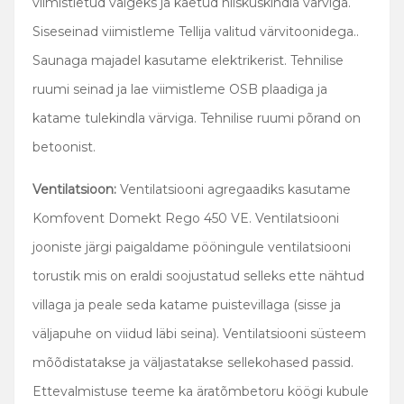
viimistletud valgeks ja kaetud niiskuskindla värviga.
Siseseinad viimistleme Tellija valitud värvitoonidega..
Saunaga majadel kasutame elektrikerist. Tehnilise
ruumi seinad ja lae viimistleme OSB plaadiga ja
katame tulekindla värviga. Tehnilise ruumi põrand on
betoonist.
Ventilatsioon:
Ventilatsiooni agregaadiks kasutame
Komfovent Domekt Rego 450 VE. Ventilatsiooni
jooniste järgi paigaldame pööningule ventilatsiooni
torustik mis on eraldi soojustatud selleks ette nähtud
villaga ja peale seda katame puistevillaga (sisse ja
väljapuhe on viidud läbi seina). Ventilatsiooni süsteem
mõõdistatakse ja väljastatakse sellekohased passid.
Ettevalmistuse teeme ka äratõmbetoru köögi kubule