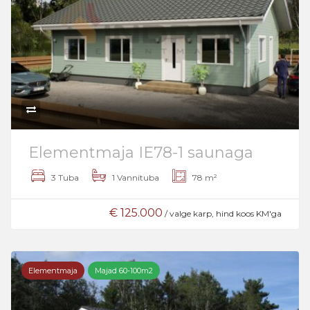
Elementmaja IE78-1 saunaga
3 Tuba
1 Vannituba
78 m²
€ 125.000
/ valge karp, hind koos KM'ga
Elementmaja
Majad 60-100m2