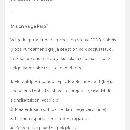
-
Mis on valge karp?
Valge karp tähendab, et maja on väljast 100% valmis
(koos vundamendiga) ja seest on kõik soojustatud,
kõik kaabeldus tehtud ja kipsplaadid seinas. Peale
valge karbi valmimist jääb veel teha:
1.
Elektrikilp +maandus +pistikud/lülitid+audit (kogu
kaabeldus tehtud vastavalt el.projektile, sisaldab ka
signalisatsiooni kaableid)
2
. Maalerduse tööd (pahteldamine ja värvimine)
3.
Laminaat/parkett +liistud + paigaldus
4.
Keraamilise plaadid +paigaldus