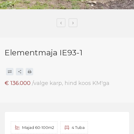
‹
›
Elementmaja IE93-1
€ 136.000
/valge karp, hind koos KM'ga
Majad 60-100m2
4 Tuba