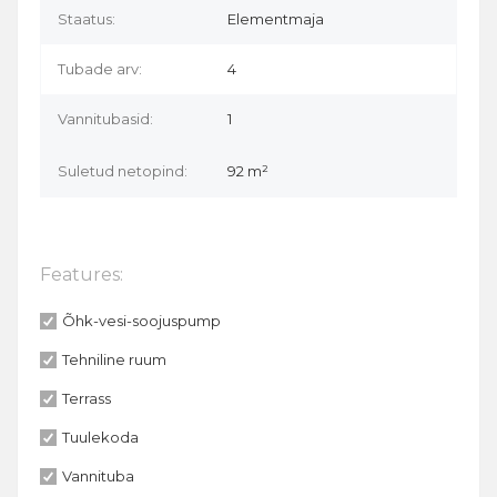
Staatus:
Elementmaja
Tubade arv:
4
Vannitubasid:
1
Suletud netopind:
92 m²
Features:
Õhk-vesi-soojuspump
Tehniline ruum
Terrass
Tuulekoda
Vannituba