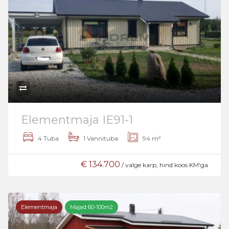
Elementmaja IE91-1
4 Tuba
1 Vannituba
94 m²
€ 134.700
/ valge karp, hind koos KM'ga
Elementmaja
Majad 60-100m2