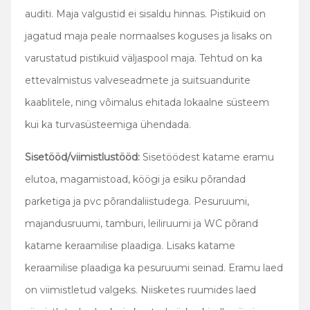
auditi. Maja valgustid ei sisaldu hinnas. Pistikuid on
jagatud maja peale normaalses koguses ja lisaks on
varustatud pistikuid väljaspool maja. Tehtud on ka
ettevalmistus valveseadmete ja suitsuandurite
kaablitele, ning võimalus ehitada lokaalne süsteem
kui ka turvasüsteemiga ühendada.
Sisetööd/viimistlustööd:
Sisetöödest katame eramu
elutoa, magamistoad, köögi ja esiku põrandad
parketiga ja pvc põrandaliistudega. Pesuruumi,
majandusruumi, tamburi, leiliruumi ja WC põrand
katame keraamilise plaadiga. Lisaks katame
keraamilise plaadiga ka pesuruumi seinad. Eramu laed
on viimistletud valgeks. Niisketes ruumides laed