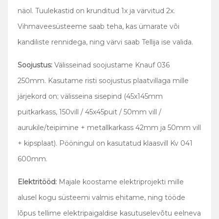
näol. Tuulekastid on krunditud 1x ja värvitud 2x.
Vihmaveesüsteeme saab teha, kas ümarate või
kandiliste rennidega, ning värvi saab Tellija ise valida.
Soojustus:
Välisseinad soojustame Knauf 036
250mm. Kasutame risti soojustus plaatvillaga mille
järjekord on; välisseina sisepind (45x145mm
puitkarkass, 150vill / 45x45puit / 50mm vill /
aurukile/teipimine + metallkarkass 42mm ja 50mm vill
+ kipsplaat). Pööningul on kasutatud klaasvill Kv 041
600mm.
Elektritööd:
Majale koostame elektriprojekti mille
alusel kogu süsteemi valmis ehitame, ning tööde
lõpus tellime elektripaigaldise kasutuselevõtu eelneva