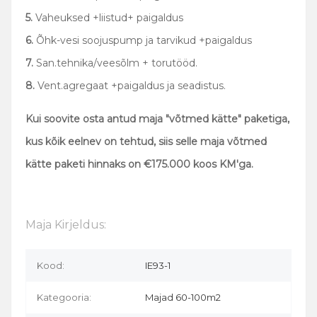
5.
Vaheuksed +liistud+ paigaldus
6.
Õhk-vesi soojuspump ja tarvikud +paigaldus
7.
San.tehnika/veesõlm + torutööd.
8.
Vent.agregaat +paigaldus ja seadistus.
Kui soovite osta antud maja "võtmed kätte" paketiga,
kus kõik eelnev on tehtud, siis selle maja võtmed
kätte paketi hinnaks on
€175.000 koos KM'ga.
Maja Kirjeldus:
Kood:
IE93-1
Kategooria:
Majad 60-100m2