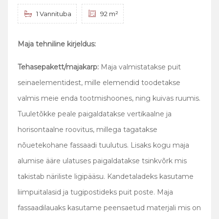
1 Vannituba
92 m²
Maja tehniline kirjeldus:
Tehasepakett/majakarp:
Maja valmistatakse puit
seinaelementidest, mille elemendid toodetakse
valmis meie enda tootmishoones, ning kuivas ruumis.
Tuuletõkke peale paigaldatakse vertikaalne ja
horisontaalne roovitus, millega tagatakse
nõuetekohane fassaadi tuulutus. Lisaks kogu maja
alumise ääre ulatuses paigaldatakse tsinkvõrk mis
takistab näriliste ligipääsu. Kandetaladeks kasutame
liimpuitalasid ja tugipostideks puit poste. Maja
fassaadilauaks kasutame peensaetud materjali mis on