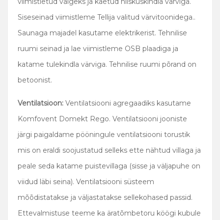
viimistletud valgeks ja kaetud niiskuskindla värviga.
Siseseinad viimistleme Tellija valitud värvitoonidega..
Saunaga majadel kasutame elektrikerist. Tehnilise
ruumi seinad ja lae viimistleme OSB plaadiga ja
katame tulekindla värviga. Tehnilise ruumi põrand on
betoonist.
Ventilatsioon:
Ventilatsiooni agregaadiks kasutame
Komfovent Domekt Rego. Ventilatsiooni jooniste
järgi paigaldame pööningule ventilatsiooni torustik
mis on eraldi soojustatud selleks ette nähtud villaga ja
peale seda katame puistevillaga (sisse ja väljapuhe on
viidud läbi seina). Ventilatsiooni süsteem
mõõdistatakse ja väljastatakse sellekohased passid.
Ettevalmistuse teeme ka äratõmbetoru köögi kubule