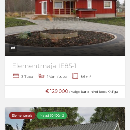
Elementmaja IE85-1
3 Tuba
1 Vannituba
86 m²
€ 129.000
/ valge karp, hind koos KM'ga
Elementmaja
Majad 60-100m2