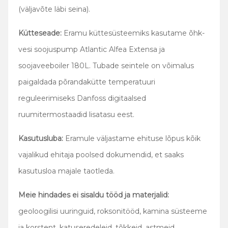
(väljavõte läbi seina).
Kütteseade:
Eramu küttesüsteemiks kasutame õhk-
vesi soojuspump Atlantic Alfea Extensa ja
soojaveeboiler 180L. Tubade seintele on võimalus
paigaldada põrandakütte temperatuuri
reguleerimiseks Danfoss digitaalsed
ruumitermostaadid lisatasu eest.
Kasutusluba:
Eramule väljastame ehituse lõpus kõik
vajalikud ehitaja poolsed dokumendid, et saaks
kasutusloa majale taotleda.
Meie hindades ei sisaldu tööd ja materjalid:
geoloogilisi uuringuid, roksonitööd, kamina süsteeme
ja korstent, katuseredeleid, tõkkeid, astmeid,