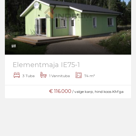
Elementmaja IE75-1
3 Tuba
1 Vannituba
74 m²
€ 116.000
/ valge karp, hind koos KM'ga