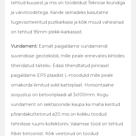
tehtud kuusest ja mis on töödeldud Teknose krundiga
ja värvitoodetega. Kande seinadeks kasutame
tugevsorteeritud puitkarkassi ja kõik muud vahesinad
on tehtud 95mm plekk-karkassist.
Vundament:
Esmalt paigaldame vundamendi
süvendisse geotekstiili, mille peale erinevates kihtides
tihendatud täiteliiv. Edasi tihendtatud pinnasel
paigaldame EPS plaadist L-moodulid mille peale
omakorda liimitud sokli katteplaat. Horisontaalne
soojustus on betoonplaadi all 3x100mm. Kogu
vundament on sektsioonide kaupa ka maha keritud
põrandaküttetorud ø20 mis on kokku toodud
tehnilisse ruumi kollektorini. Valamise tööd on tehtud
fiiber betoonist. Kõik veetorud on toodud