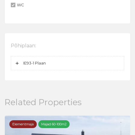
WC
Põhiplaan:
IE93-1 Plaan
Related Properties
Elementmaja
Majad 60-100m2