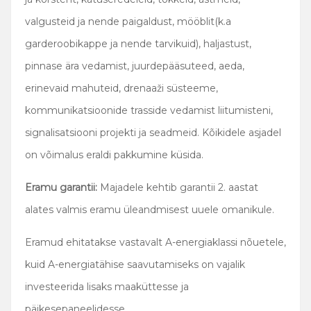
valgusteid ja nende paigaldust, mööblit(k.a
garderoobikappe ja nende tarvikuid), haljastust,
pinnase ära vedamist, juurdepääsuteed, aeda,
erinevaid mahuteid, drenaaži süsteeme,
kommunikatsioonide trasside vedamist liitumisteni,
signalisatsiooni projekti ja seadmeid. Kõikidele asjadel
on võimalus eraldi pakkumine küsida.
Eramu garantii:
Majadele kehtib garantii 2. aastat
alates valmis eramu üleandmisest uuele omanikule.
Eramud ehitatakse vastavalt A-energiaklassi nõuetele,
kuid A-energiatähise saavutamiseks on vajalik
investeerida lisaks maaküttesse ja
päikesepaneelidesse.