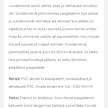
vundamendi seest seinte sisse ja nähtavaid torusid ei
ole. Vundamendi perimeetriks paigaldame Eps plaadi
ja vundamendil veetakse ära drenaaž kui selleks on
vajadust ja kui on kuhu suunata ja soovi korral ümber
maja ka vihmavee sülitite all sajuveelehter mis mööda
torusid suunatud majast eemale. Vundamendi
perimeetrile jätame kuni 40-50mm liivatäite, et oleks
hea pinnasetöödega jätkata, et sobiv kõnnitee
plaadistus paigaldada.
Aknad:
PVC aknad 3x klaaspakett, terrassiuksed ja
aknalauad PVC. Avade keskmine Uw : 0.82 Wm²K
Katus:
Eramul on kivikatus. Soovi korral paigaldame
katusele lume langemise kaitsed, lumetõkke torude